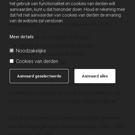
het gebruik van functionaliteit en cookies van derden wilt
Een servicemedewerker is een ideale keuze voor
aanvaarden, kunt u dat hieronder doen. Houd er rekening mee
locaties waar gastvrijheid en ondersteuning
dat het niet aanvaarden van cookies van derden de ervaring
van de website zal verstoren.
belangrijk zijn. Ze werken in gebouwen zoals:
Zorg- en overheidsinstellingen
Meer details
Hotels en horecagelegenheden
Noodzakelijke
Scholen, musea en theaters
Cookies van derden
Kantoren en winkels
Aanvaard geselecteerde
Aanvaard alles
Bovendien is een servicemedewerker vaak een
voordeligere oplossing, terwijl je kunt rekenen op
een professioneel en vriendelijk aanspreekpunt.
Laat je personeel, bezoekers en klanten genieten
van die extra glimlach en een prettige sfeer – met
de service van CWK.