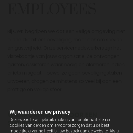
EMPLOYEES
Bij CWK begrijpen we dat een veilige omgeving niet
alleen draait om beveiliging, maar ook om service
en gastvrijheid. Onze servicemedewerkers zijn het
visitekaartje van jouw organisatie. Ze ontvangen
gasten, assisteren waar nodig en alarmeren indien
er iets misgaat. Hoewel ze geen beveiligingstaken
uitvoeren, dragen ze minstens zo veel bij aan een
prettige en veilige sfeer.
Wij waarderen uw privacy
WAAROM KIEZEN VOOR EEN
Deze website wil gebruik maken van functionaliteiten en
SERVICEMEDEWERKER?
cookies van derden om ervoor te zorgen dat u de best
mogelijke ervaring heeft bij uw bezoek aan de website. Als u