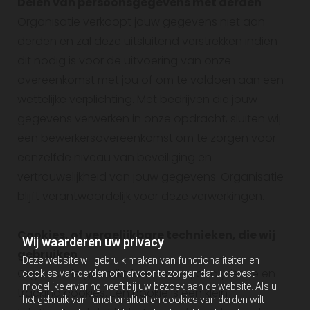
Delen van persoonsgegevens met derden
Organisatie verkoopt jouw gegevens niet aan
derden en zal deze uitsluitend verstrekken indien
dit nodig is voor de uitvoering van onze
overeenkomst met jou of om te voldoen aan een
wettelijke verplichting. Met bedrijven die jouw
gegevens verwerken in onze opdracht, sluiten wij
een bewerkersovereenkomst om te zorgen voor
eenzelfde niveau van beveiliging en
vertrouwelijkheid van jouw gegevens. Organisatie
blijft verantwoordelijk voor deze verwerkingen.
Cookies, of vergelijkbare technieken, die wij
Wij waarderen uw privacy
gebruiken
Deze website wil gebruik maken van functionaliteiten en
Organisatie gebruikt functionele, analytische en
cookies van derden om ervoor te zorgen dat u de best
mogelijke ervaring heeft bij uw bezoek aan de website. Als u
tracking cookies. Een cookie is een klein
het gebruik van functionaliteit en cookies van derden wilt